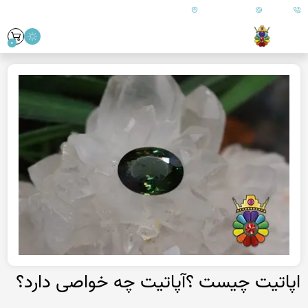
09179890157
info@goharanshop.com
ایران - فارس - کازرون
0
اپاتیت چیست ؟آپاتیت چه خواصی دارد؟