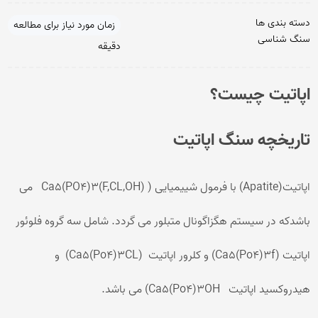
دسته بندی ها
زمان مورد نیاز برای مطالعه
سنگ شناسی
دقیقه
اپاتیت چیست؟
تاریخچه سنگ اپاتیت
اپاتیت(Apatite) با فرمول شییمیایی ( Ca5(PO4)3(F,CL,OH) می
باشدکه در سیستم هگزاگونال متبلور می گردد. شامل سه گروه فلوئور
اپاتیت (Ca5(Po4)3f) و کلرور اپاتیت (Ca5(Po4)3CL) و
هیدروکسید اپاتیت Ca5(Po4)3OH) می باشد.