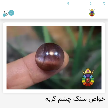
09179890157
info@goharanshop.com
ایران - فارس - کازرون
0
خواص سنگ چشم گربه