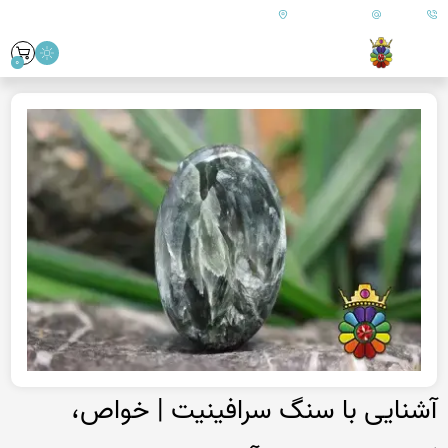
09179890157
info@goharanshop.com
ایران - فارس - کازرون
0
آشنایی با سنگ سرافینیت | خواص،