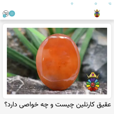
09179890157
info@goharanshop.com
ایران - فارس - کازرون
0
عقیق کارنلین چیست و چه خواصی دارد؟