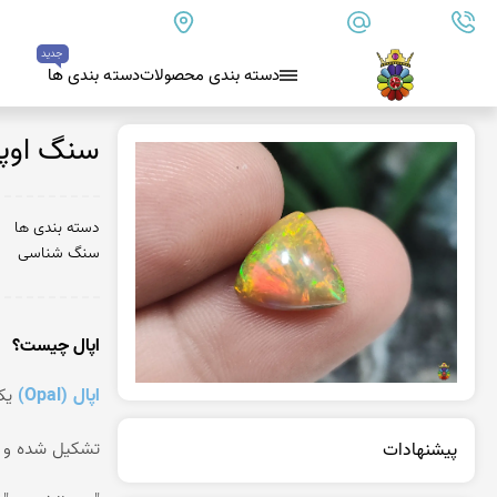
09179890157
info@goharanshop.com
ایران - فارس - کازرون
جدید
دسته بندی محصولات
دسته بندی ها
بلو لس آگات
سنگ اوپا
کلسدونی
عقیق کلسدونی آبی
دسته بندی ها
سنگ شناسی
عقیق دروزی کلسدونی
عقیق کلسدونی قهوه ای
عقیق یمن
اپال چیست؟
عقیق یمن زرد
اپال (Opal)
یکی
عقیق یمن سفید
عقیق یمن نباتی
پیشنهادات
عقیق یمن پرتقالی