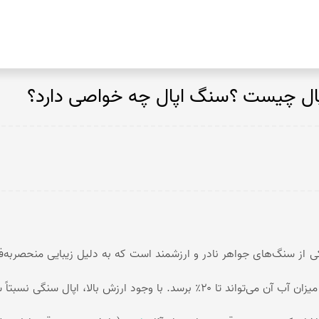
کوپر اگات
توریتلا اگات
ل چیست ؟سنگ اپال چه خواصی دارد؟
عقیق فردوس
عقیق مکزیک
عقیق زرد
تندر اگات
عقیق دراگون
عقیق سبز
عقیق باباقوری
عقیق شرف شمس
 از سنگ‌های جواهر نادر و ارزشمند است که به دلیل زیبایی منحصر‌به‌ف
عقیق پوست مار
عقیق سوخته
تشکیل شده و میزان آب آن می‌تواند تا ۲۰٪ برسد. با وجود ارزش 
عقیق کارنلین
عقیق شجر پاییزی