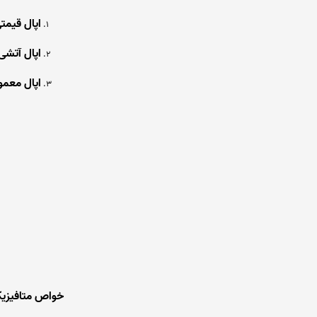
اپال قیمتی (ous Opal
اپال آتشی (re Opal
اپال معمولی (Opal
خواص متافیزیک