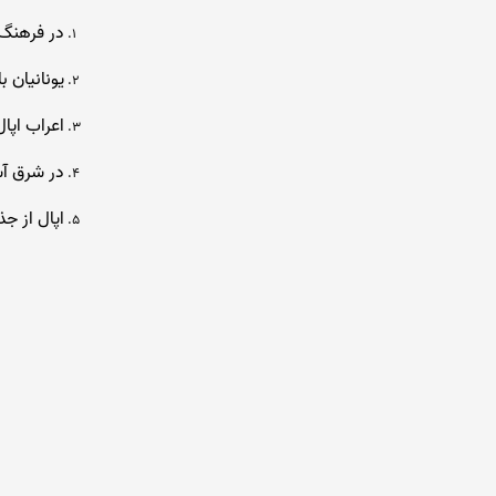
در فرهنگ‌
یونانیان 
اعراب اپا
در شرق آ
اپال از ج