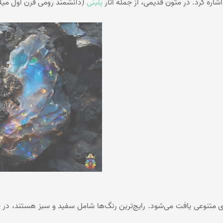
اره کرد. در متون قدیمی، از جمله آثار
پلینی
(دانشمند رومی قرن اول میل
کرزی لس اگات
عقیق بوتسوانا
استیک اگات
عقیق اتشین
عقیق عسلی
عقیق شجر
عقیق خزه ای
عقیق سلیمانی
ی متنوعی یافت می‌شود. رایج‌ترین رنگ‌ها شامل سفید و سبز هستند، در حا