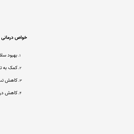
خواص درمانی ا
بهبود سل
کمک به تن
کاهش تب 
کاهش درده