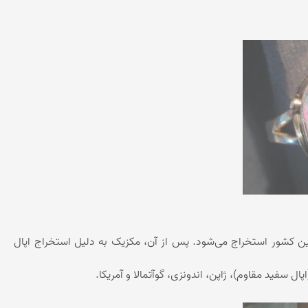
ن است و حدود ۹۷٪ از این سنگ گران‌بها در این کشور استخراج می‌شود. پس از آن، مکزیک به دلیل استخراج اپال
ال سفید مقاوم)، ژاپن، اندونزی، گوآتمالا و آمریکا.