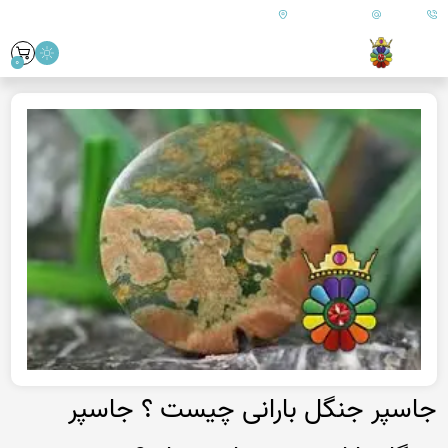
09179890157
info@goharanshop.com
ایران - فارس - کازرون
0
جاسپر جنگل بارانی چیست ؟ جاسپر