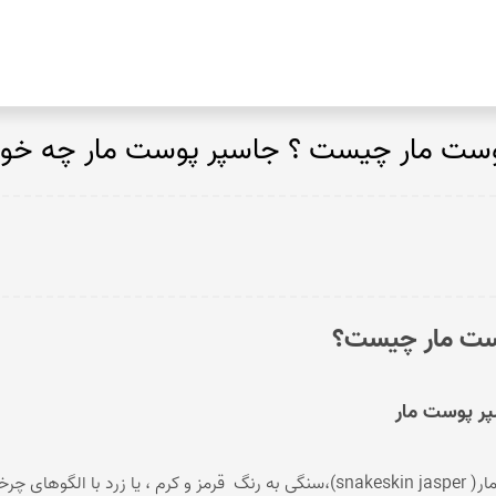
کوپر اگات
توریتلا اگات
ست مار چیست ؟ جاسپر پوست مار چه خوا
عقیق فردوس
عقیق مکزیک
عقیق زرد
تندر اگات
عقیق دراگون
عقیق سبز
ست مار چیست؟
عقیق باباقوری
عقیق شرف شمس
عقیق پوست مار
عقیق سوخته
پر پوست مار
عقیق کارنلین
عقیق شجر پاییزی
جاسپر پوست مار( snakeskin jasper)،سنگی به رنگ قرمز و کرم ، ی