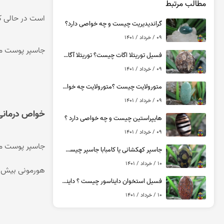
عقیق یمن کبود
مطالب مرتبط
عقیق یمن سبز
است در حالی ک
گراندیدیریت چیست و چه خواصی دارد؟
عقیق یمن بنفش
09 / خرداد / 1401
عقیق یمن سیاه
جاسپر پوست مار( snakeskin jasper)بیشتر در منطقه Pilbara در استرالیای غربی در جنوب غربی ش
فسیل توریتلا اگات چیست؟ توریتلا آگات چه خواصی دارد ؟
عقیق یمن قرمز
09 / خرداد / 1401
عقیق خراسان
متورولایت چیست ؟متورولایت چه خواصی دارد؟
09 / خرداد / 1401
خواص درمانی
هایپراستین چیست و چه خواصی دارد ؟
09 / خرداد / 1401
جاسپر کهکشانی یا کامبابا جاسپر چیست ؟ کامبابا جاسپر چه خواصی دارد ؟
10 / خرداد / 1401
هورمونی بیش از
فسیل استخوان دایناسور چیست ؟ داینا بون چه خواصی دارد ؟
10 / خرداد / 1401