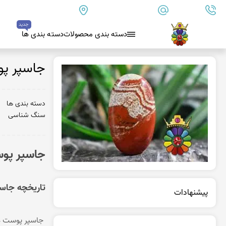
09179890157
info@goharanshop.com
ایران - فارس - کازرون
جدید
دسته بندی محصولات
دسته بندی ها
بلو لس آگات
جاسپر پو
کلسدونی
عقیق کلسدونی آبی
دسته بندی ها
سنگ شناسی
عقیق دروزی کلسدونی
عقیق کلسدونی قهوه ای
جاسپر پو
عقیق یمن
عقیق یمن زرد
عقیق یمن سفید
تاریخچه جاس
پیشنهادات
عقیق یمن نباتی
عقیق یمن پرتقالی