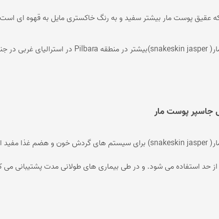
کرزی لس اگات
عقیق بوتسوانا
ه عقیق پوست مار بیشتر سفید و به رنگ خاکستری مایل به قهوه ای است.
استیک اگات
عقیق اتشین
عقیق عسلی
عقیق شجر
هر نیومن دیده شده است.
عقیق خزه ای
عقیق سلیمانی
 جاسپر پوست مار
جاسپر پوست مار( snakeskin jasper) برای سیستم های گردش خو
 حد استفاده می شود. و در طی بیماری های طولانی مدت پشتیبانی می کند