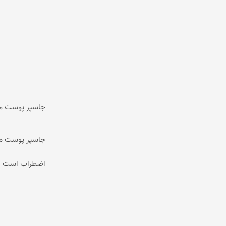
جاسپر پوست مار( snakeskin jasper) می تواند به یادآوری رویا کمک کند و بینشی از موقعیت
جاسپر پوست ما
اضطراب است و م