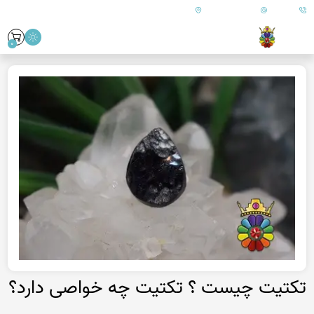
09179890157
info@goharanshop.com
ایران - فارس - کازرون
0
تکتیت چیست ؟ تکتیت چه خواصی دارد؟